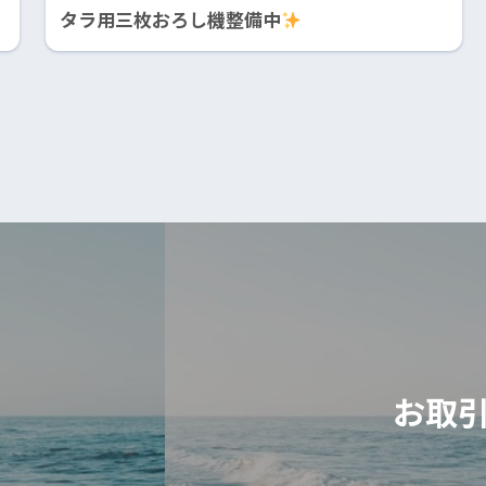
タラ用三枚おろし機整備中
お取